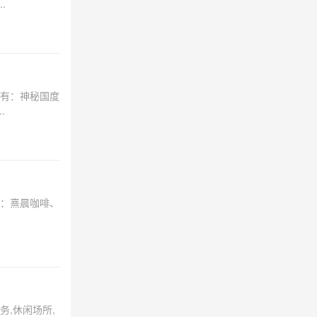
.
有：神秘国度
.
：熹晨咖啡、
,休闲场所,