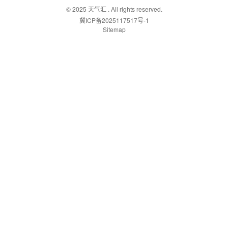
© 2025
天气汇
. All rights reserved.
冀ICP备2025117517号-1
Sitemap