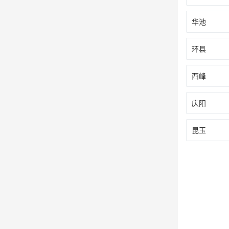
华池
环县
西峰
庆阳
昆玉