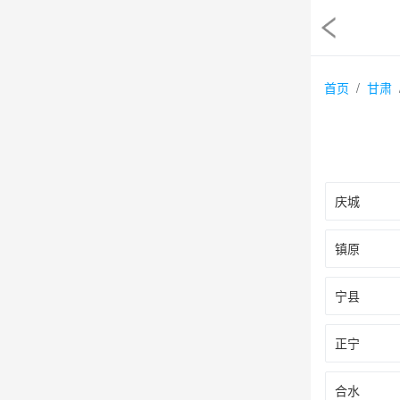
首页
甘肃
庆城
镇原
宁县
正宁
合水