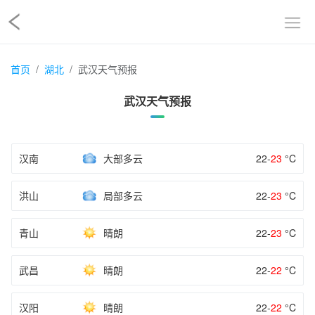
首页
湖北
武汉天气预报
武汉天气预报
汉南
大部多云
22-
23
°C
洪山
局部多云
22-
23
°C
青山
晴朗
22-
23
°C
武昌
晴朗
22-
22
°C
汉阳
晴朗
22-
22
°C