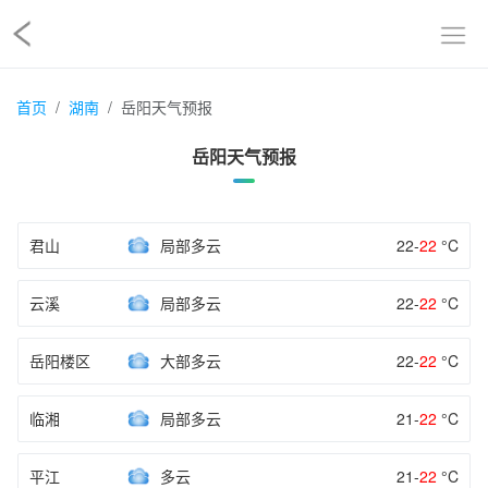
首页
湖南
岳阳天气预报
岳阳天气预报
君山
局部多云
22-
22
°C
云溪
局部多云
22-
22
°C
岳阳楼区
大部多云
22-
22
°C
临湘
局部多云
21-
22
°C
平江
多云
21-
22
°C