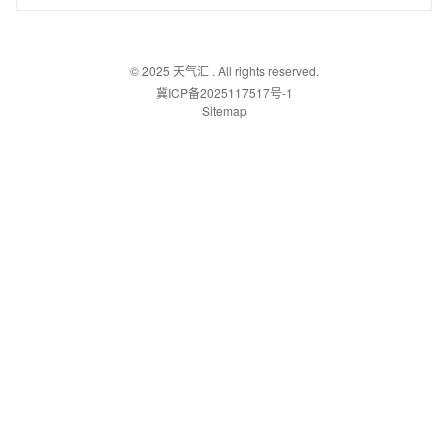
© 2025
天气汇
. All rights reserved.
冀ICP备2025117517号-1
Sitemap