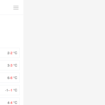
2-
2
°C
3-
3
°C
6-
6
°C
-1-
-1
°C
4-
4
°C