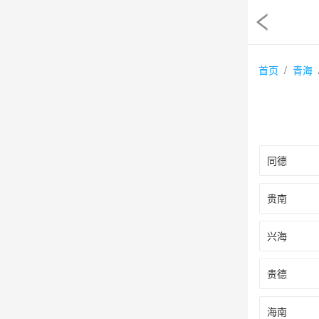
首页
青海
同德
贵南
兴海
贵德
海南