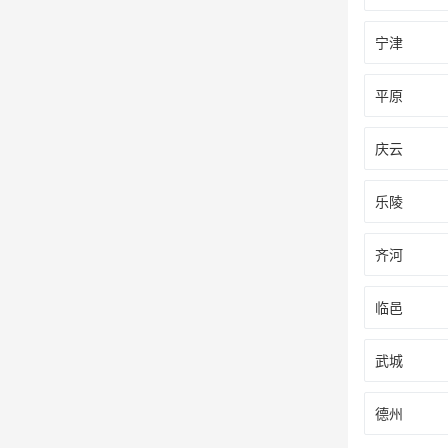
宁津
平原
庆云
乐陵
齐河
临邑
武城
德州