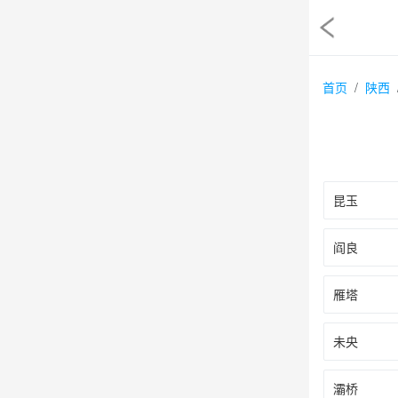
首页
陕西
昆玉
阎良
雁塔
未央
灞桥