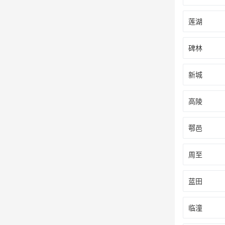
莲湖
碑林
新城
高陵
鄠邑
周至
蓝田
临潼