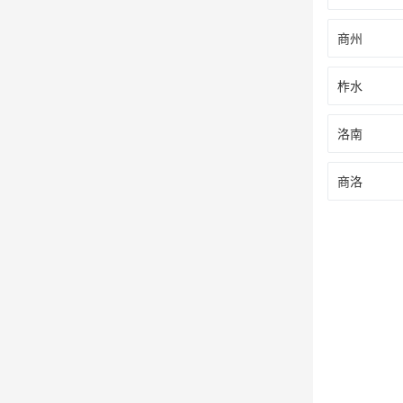
商州
柞水
洛南
商洛