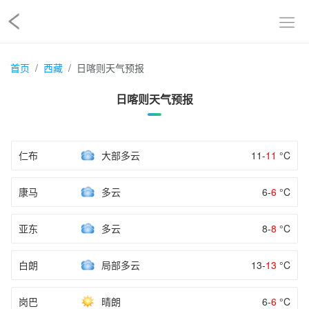
首页
西藏
日喀则天气预报
日喀则天气预报
仁布
大部多云
11-
11
°C
康马
多云
6-
6
°C
亚东
多云
8-
8
°C
白朗
局部多云
13-
13
°C
岗巴
晴朗
6-
6
°C