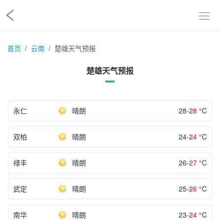
首页
云南
楚雄天气预报
楚雄天气预报
永仁
晴朗
28-
28
°C
双柏
晴朗
24-
24
°C
禄丰
晴朗
26-
27
°C
武定
晴朗
25-
26
°C
南华
晴朗
23-
24
°C