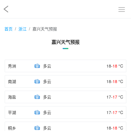
首页
浙江
嘉兴天气预报
嘉兴天气预报
秀洲
多云
18-
18
°C
南湖
多云
18-
18
°C
海盐
多云
17-
17
°C
平湖
多云
17-
17
°C
桐乡
多云
18-
18
°C