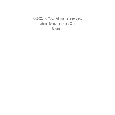
© 2025
天气汇
. All rights reserved.
冀ICP备2025117517号-1
Sitemap