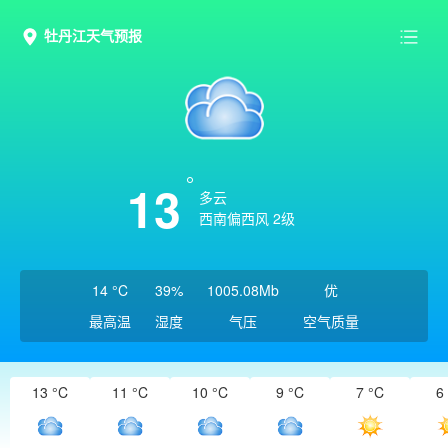
牡丹江天气预报
13
多云
西南偏西风 2级
14 °C
39%
1005.08Mb
优
最高温
湿度
气压
空气质量
13 °C
11 °C
10 °C
9 °C
7 °C
6