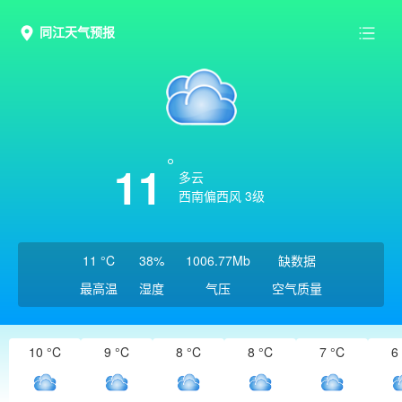
同江天气预报
11
多云
西南偏西风 3级
11 °C
38%
1006.77Mb
缺数据
最高温
湿度
气压
空气质量
10 °C
9 °C
8 °C
8 °C
7 °C
6