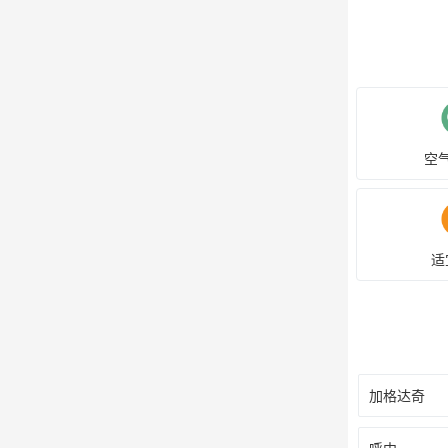
空
适
加格达奇