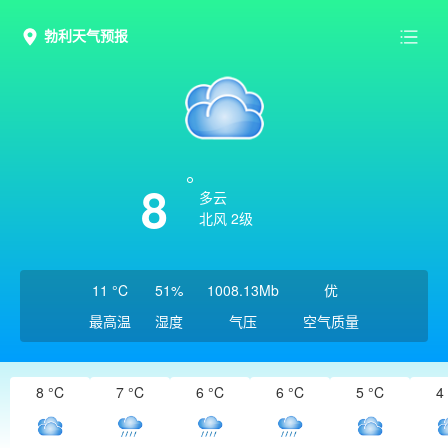
勃利天气预报
8
多云
北风 2级
11 °C
51%
1008.13Mb
优
最高温
湿度
气压
空气质量
8 °C
7 °C
6 °C
6 °C
5 °C
4