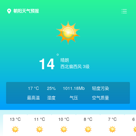
朝阳天气预报
14
晴朗
西北偏西风 3级
17 °C
25%
1011.18Mb
轻度污染
最高温
湿度
气压
空气质量
13 °C
11 °C
10 °C
8 °C
7 °C
6