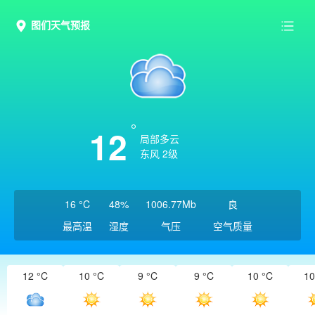
图们天气预报
12
局部多云
东风 2级
16 °C
48%
1006.77Mb
良
最高温
湿度
气压
空气质量
12 °C
10 °C
9 °C
9 °C
10 °C
10