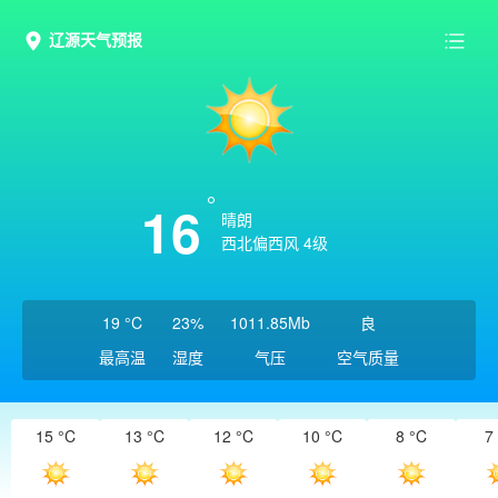
辽源天气预报
16
晴朗
西北偏西风 4级
19 °C
23%
1011.85Mb
良
最高温
湿度
气压
空气质量
15 °C
13 °C
12 °C
10 °C
8 °C
7