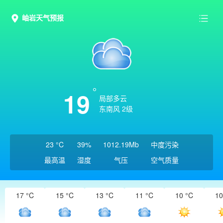
岫岩天气预报
19
局部多云
东南风 2级
23 °C
39%
1012.19Mb
中度污染
最高温
湿度
气压
空气质量
17 °C
15 °C
13 °C
11 °C
10 °C
10