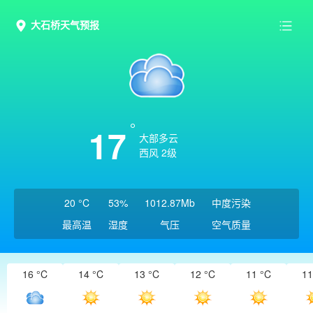
大石桥天气预报
17
大部多云
西风 2级
20 °C
53%
1012.87Mb
中度污染
最高温
湿度
气压
空气质量
16 °C
14 °C
13 °C
12 °C
11 °C
11