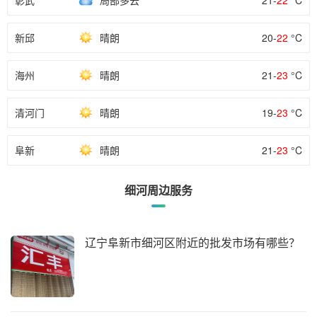
彰武
局部多云
21-
22
°C
新邱
晴朗
20-
22
°C
海州
晴朗
21-
23
°C
清河门
晴朗
19-
23
°C
阜新
晴朗
21-
23
°C
细河周边服务
辽宁阜新市细河区附近的批发市场有哪些？