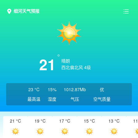
细河天气预报
21
晴朗
西北偏北风 4级
23 °C
15%
1012.87Mb
优
最高温
湿度
气压
空气质量
21 °C
19 °C
17 °C
15 °C
13 °C
11