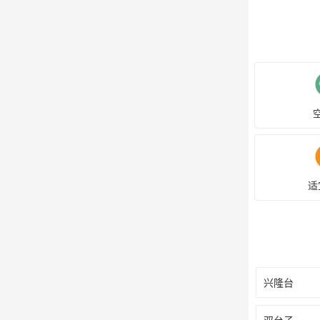
适
兴隆台