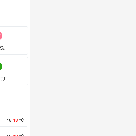
运动
打开
18-
18
°C