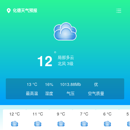
化德天气预报
12
局部多云
北风 3级
13 °C
16%
1013.88Mb
优
最高温
湿度
气压
空气质量
12 °C
11 °C
9 °C
7 °C
6 °C
5