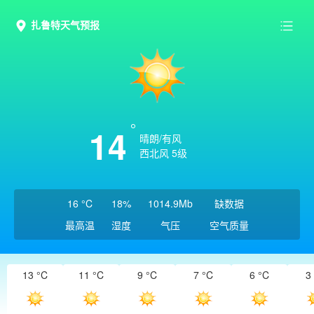
扎鲁特天气预报
14
晴朗/有风
西北风 5级
16 °C
18%
1014.9Mb
缺数据
最高温
湿度
气压
空气质量
13 °C
11 °C
9 °C
7 °C
6 °C
3