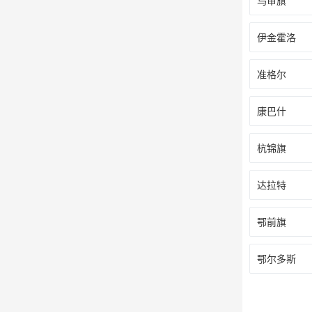
乌审旗
伊金霍洛
准格尔
康巴什
杭锦旗
达拉特
鄂前旗
鄂尔多斯