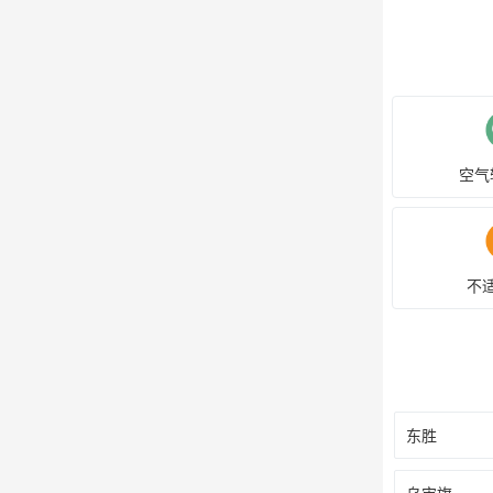
空气
不
东胜