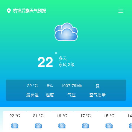
杭锦后旗天气预报
22
多云
东风 2级
22 °C
8%
1007.79Mb
良
最高温
湿度
气压
空气质量
22 °C
21 °C
19 °C
17 °C
15 °C
14