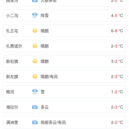
图里河
大部多云
2-
2
°C
小二沟
阵雪
4-
5
°C
扎兰屯
晴朗
6-
8
°C
扎赉诺尔
晴朗
2-
3
°C
新右旗
晴朗
3-
3
°C
新左旗
晴朗/有风
2-
3
°C
根河
雪
1-
2
°C
海拉尔
多云
2-
3
°C
满洲里
局部多云/有风
2-
2
°C