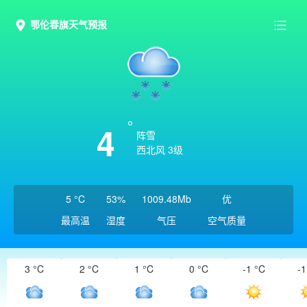
鄂伦春旗天气预报
4
阵雪
西北风 3级
5 °C
53%
1009.48Mb
优
最高温
湿度
气压
空气质量
3 °C
2 °C
1 °C
0 °C
-1 °C
-1