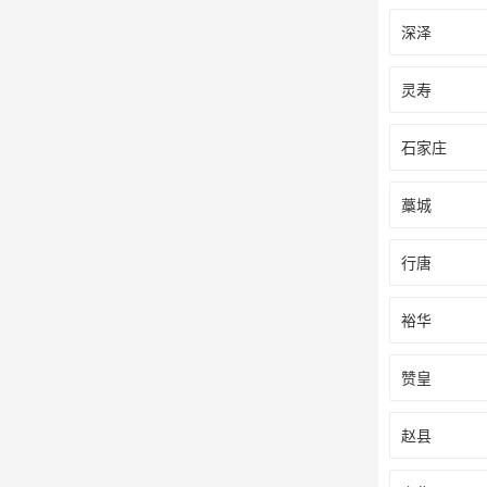
深泽
灵寿
石家庄
藁城
行唐
裕华
赞皇
赵县