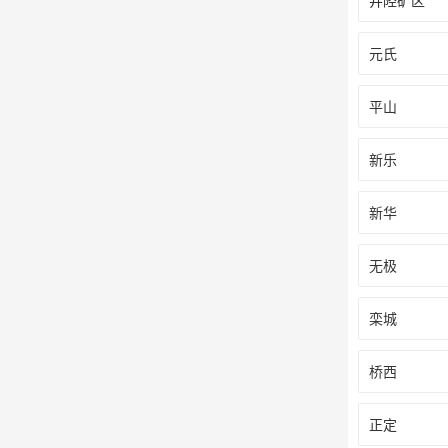
井陉矿区
元氏
平山
新乐
新华
无极
栾城
桥西
正定