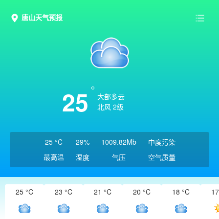
唐山天气预报
25
大部多云
北风 2级
25 °C
29%
1009.82Mb
中度污染
最高温
湿度
气压
空气质量
25 °C
23 °C
21 °C
20 °C
18 °C
17