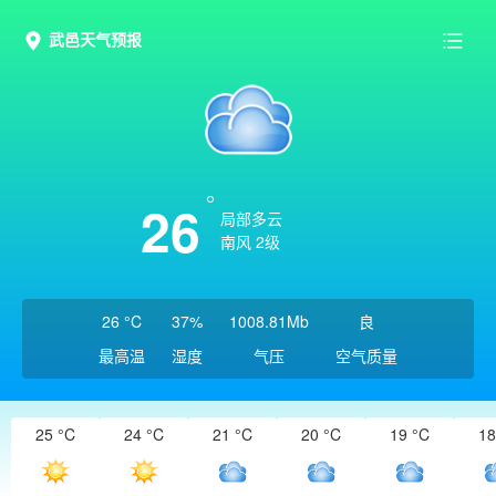
武邑天气预报
26
局部多云
南风 2级
26 °C
37%
1008.81Mb
良
最高温
湿度
气压
空气质量
25 °C
24 °C
21 °C
20 °C
19 °C
18