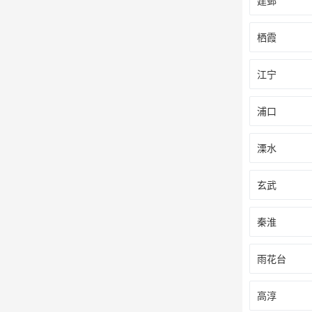
建邺
栖霞
江宁
浦口
溧水
玄武
秦淮
雨花台
高淳