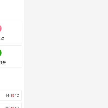
运动
打开
14-
15
°C