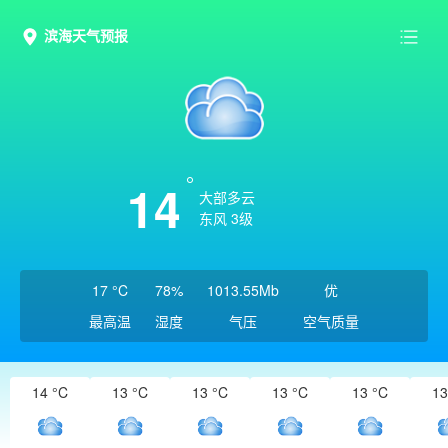
滨海天气预报
14
大部多云
东风 3级
17 °C
78%
1013.55Mb
优
最高温
湿度
气压
空气质量
14 °C
13 °C
13 °C
13 °C
13 °C
13