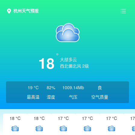
杭州天气预报
18
大部多云
西北偏北风 2级
19 °C
82%
1009.14Mb
良
最高温
湿度
气压
空气质量
18 °C
18 °C
17 °C
17 °C
17 °C
17