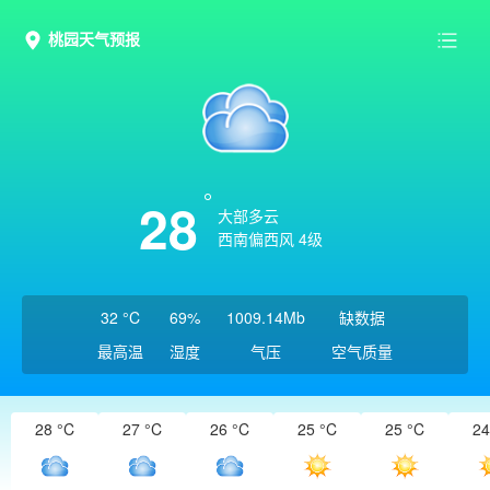
桃园天气预报
28
大部多云
西南偏西风 4级
32 °C
69%
1009.14Mb
缺数据
最高温
湿度
气压
空气质量
28 °C
27 °C
26 °C
25 °C
25 °C
24