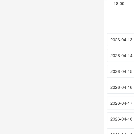
18:00
2026-04-13
2026-04-14
2026-04-15
2026-04-16
2026-04-17
2026-04-18