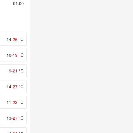
01:00
02:00
03:00
04:00
05:00
14-
26
°C
10-
19
°C
9-
21
°C
14-
27
°C
11-
22
°C
13-
27
°C