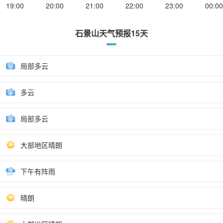
19:00
20:00
21:00
22:00
23:00
00:00
石景山天气预报15天
局部多云
多云
局部多云
大部地区晴朗
下午有阵雨
晴朗