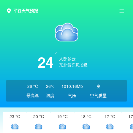
平谷天气预报
24
大部多云
东北偏东风 2级
26 °C
26%
1010.16Mb
良
最高温
湿度
气压
空气质量
23 °C
20 °C
19 °C
18 °C
17 °C
17