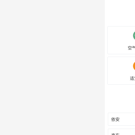
空
适
依安