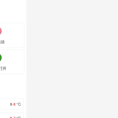
运动
打开
8-
8
°C