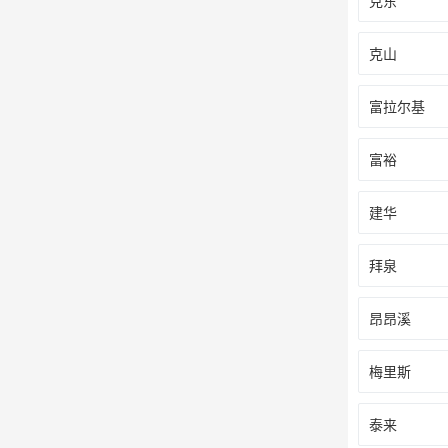
克东
克山
富拉尔基
富裕
建华
拜泉
昂昂溪
梅里斯
泰来