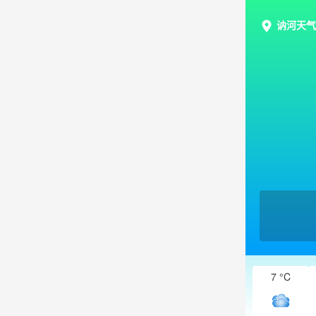
讷河天气
7 °C