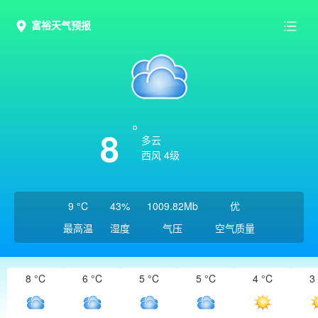
富裕天气预报
8
多云
西风 4级
9 °C
43%
1009.82Mb
优
最高温
湿度
气压
空气质量
8 °C
6 °C
5 °C
5 °C
4 °C
3