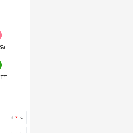
运动
打开
5-
7
°C