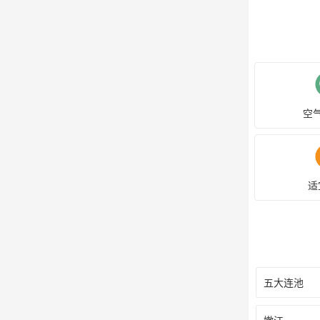
空
适
五大连池