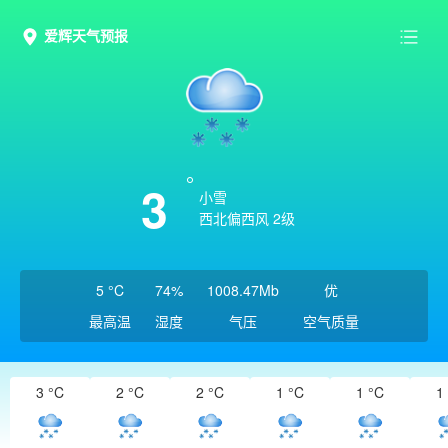
爱辉天气预报
3
小雪
西北偏西风 2级
5 °C
74%
1008.47Mb
优
最高温
湿度
气压
空气质量
3 °C
2 °C
2 °C
1 °C
1 °C
1