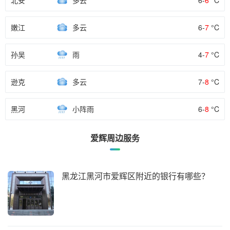
北安
多云
6-
6
°C
嫩江
多云
6-
7
°C
孙吴
雨
4-
7
°C
逊克
多云
7-
8
°C
黑河
小阵雨
6-
8
°C
爱辉周边服务
黑龙江黑河市爱辉区附近的银行有哪些？