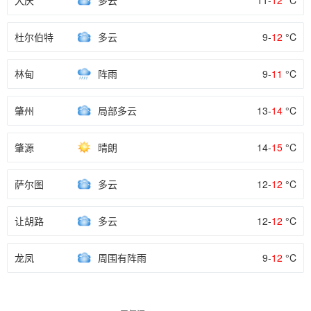
大庆
多云
11-
12
°C
杜尔伯特
多云
9-
12
°C
林甸
阵雨
9-
11
°C
肇州
局部多云
13-
14
°C
肇源
晴朗
14-
15
°C
萨尔图
多云
12-
12
°C
让胡路
多云
12-
12
°C
龙凤
周围有阵雨
9-
12
°C