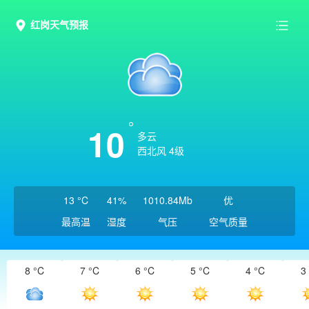
红岗天气预报
10
多云
西北风 4级
13 °C
41%
1010.84Mb
优
最高温
湿度
气压
空气质量
8 °C
7 °C
6 °C
5 °C
4 °C
3