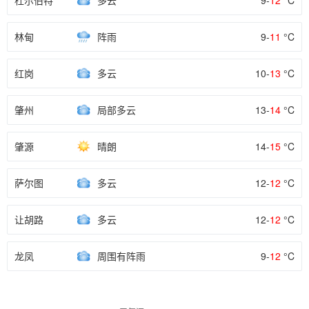
杜尔伯特
多云
9-
12
°C
林甸
阵雨
9-
11
°C
红岗
多云
10-
13
°C
肇州
局部多云
13-
14
°C
肇源
晴朗
14-
15
°C
萨尔图
多云
12-
12
°C
让胡路
多云
12-
12
°C
龙凤
周围有阵雨
9-
12
°C