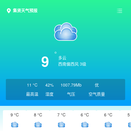
集贤天气预报
9
多云
西南偏西风 3级
11 °C
42%
1007.79Mb
优
最高温
湿度
气压
空气质量
9 °C
8 °C
7 °C
6 °C
6 °C
5