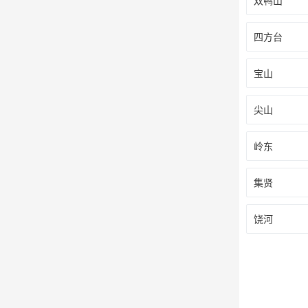
双鸭山
四方台
宝山
尖山
岭东
集贤
饶河