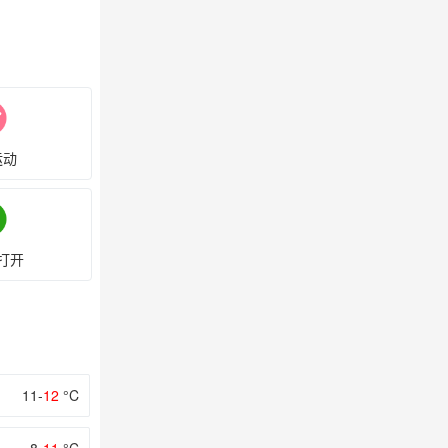
运动
打开
11-
12
°C