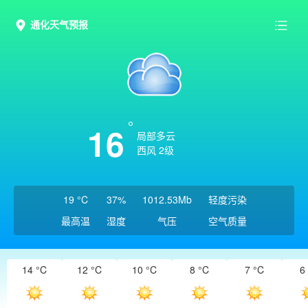
通化天气预报
16
局部多云
西风 2级
19 °C
37%
1012.53Mb
轻度污染
最高温
湿度
气压
空气质量
14 °C
12 °C
10 °C
8 °C
7 °C
6