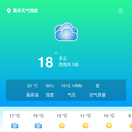
集安天气预报
18
多云
西南风 2级
20 °C
36%
1012.19Mb
良
最高温
湿度
气压
空气质量
17 °C
15 °C
13 °C
11 °C
10 °C
9